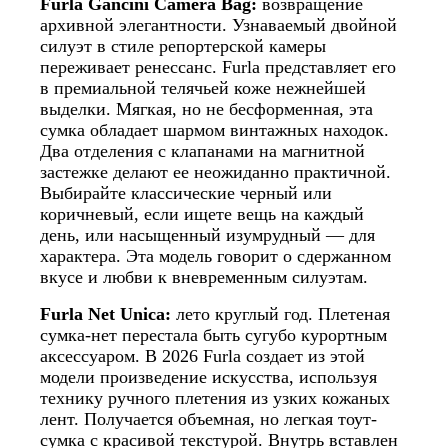
Furla Gancini Camera Bag:
возвращение
архивной элегантности. Узнаваемый двойной
силуэт в стиле репортерской камеры
переживает ренессанс. Furla представляет его
в премиальной телячьей коже нежнейшей
выделки. Мягкая, но не бесформенная, эта
сумка обладает шармом винтажных находок.
Два отделения с клапанами на магнитной
застежке делают ее неожиданно практичной.
Выбирайте классические черный или
коричневый, если ищете вещь на каждый
день, или насыщенный изумрудный — для
характера. Эта модель говорит о сдержанном
вкусе и любви к вневременным силуэтам.
Furla Net Unica:
лето круглый год. Плетеная
сумка-нет перестала быть сугубо курортным
аксессуаром. В 2026 Furla создает из этой
модели произведение искусства, используя
технику ручного плетения из узких кожаных
лент. Получается объемная, но легкая тоут-
сумка с красивой текстурой. Внутрь вставлен